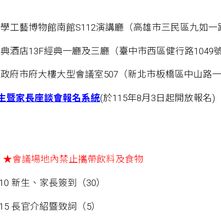
學工藝博物館南館S112演講廳（高雄市三民區九如一路
典酒店13F經典一廳及三廳（臺中市西區健行路1049
政府市府大樓大型會議室507（新北市板橋區中山路一
新生暨家長座談會報名系統
(
於115年8月3日起
開放報名
)
：
★會議場地內禁止攜帶飲料及食物
-09:10 新生、家長簽到（30）
-09:15 長官介紹暨致詞（5）