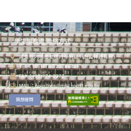
學生事務處 聯絡方式
:::
屏東縣內埔鄉老埤村學府路1號(孟祥體育館)
TEL：(08)770-3202#6451
FAX：(08)774-0372
MAIL：npustosa@mail.npust.edu.tw
我想提問