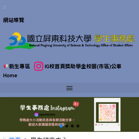
:::
網站導覽
新生專區
IG
校首頁
獎助學金
校園(市區)公車
Home
:::