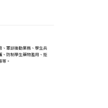
育、軍訓後勤業務、學生兵
護、防制學生藥物濫用、拒
募等。