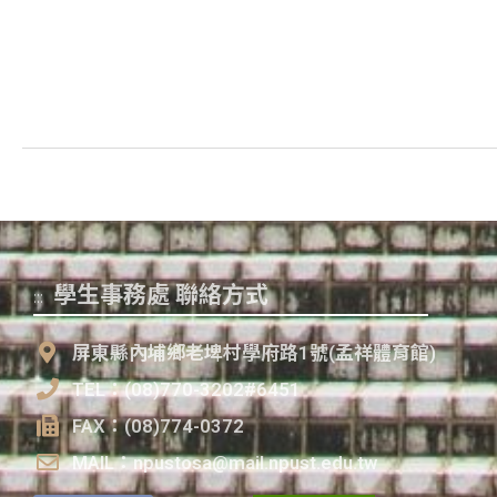
學生事務處 聯絡方式
:::
屏東縣內埔鄉老埤村學府路1號(孟祥體育館)
TEL：(08)770-3202#6451
FAX：(08)774-0372
MAIL：npustosa@mail.npust.edu.tw