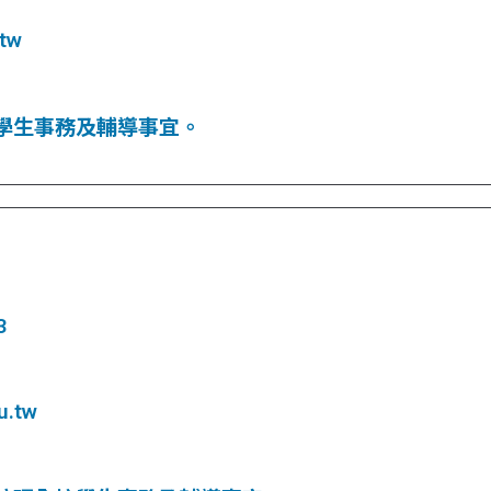
.tw
學生事務及輔導事宜。
3
u.tw