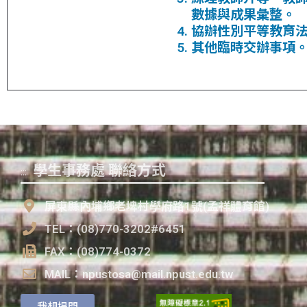
數據與成果彙整。
協辦性別平等教育
其他臨時交辦事項
學生事務處 聯絡方式
:::
屏東縣內埔鄉老埤村學府路1號(孟祥體育館)
TEL：(08)770-3202#6451
FAX：(08)774-0372
MAIL：npustosa@mail.npust.edu.tw
我想提問