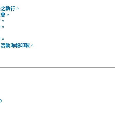
。
畫之執行。
談會。
會。
動。
理。
務活動海報印製。
。
0