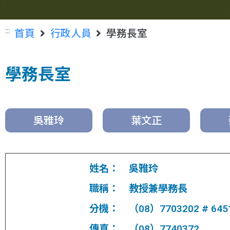
:::
首頁
行政人員
學務長室
學務長室
吳雅玲
葉文正
姓名：
吳雅玲
職稱：
教授兼學務長
分機：
（08）7703202 # 645
傳真：
（08）7740372