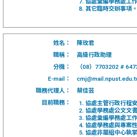
協處彙編學務處工
其它臨時交辦事項
姓名：
陳玫君
職稱：
高級行政助理
分機：
（08）7703202 # 647
E-mail：
cmj@mail.npust.edu.t
職務代理人：
蔡佳芸
目前職務：
協處主管行政行程
協處學務處公文文
協處彙編學務處工
協處學務處與專案
協處非屬組中心執