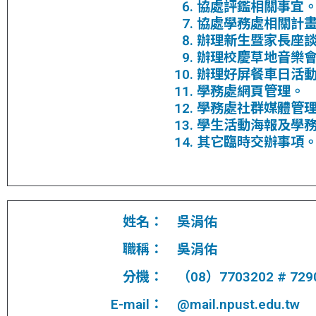
協處評鑑相關事宜
協處學務處相關計
辦理新生暨家長座
辦理校慶草地音樂
辦理好屏餐車日活
學務處網頁管理。
學務處社群媒體管
學生活動海報及學
其它臨時交辦事項
姓名：
吳涓佑
職稱：
吳涓佑
分機：
（08）7703202 # 729
E-mail：
@mail.npust.edu.tw