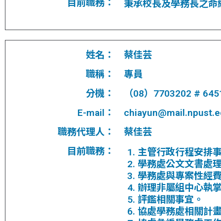
目前職務：
秉承校長及學務長之命
姓名：
蔡佳芸
職稱：
專員
分機：
（08）7703202 # 645
E-mail：
chiayun@mail.npust.e
職務代理人：
蔡佳芸
目前職務：
主管行政行程安排
學務處公文文書處
學務處與專案性經
辦理非屬組中心執
評鑑相關事宜。
協處學務處相關計