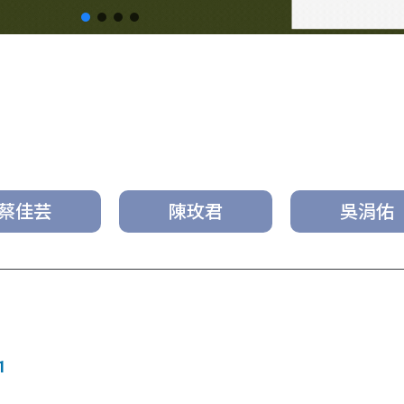
蔡佳芸
陳玫君
吳涓佑
1