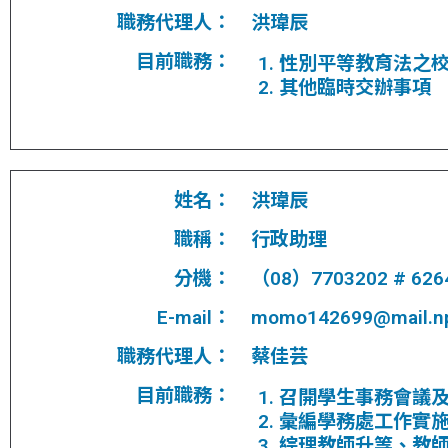
職務代理人：
洪瑋辰
目前職務：
性別平等教育法之
其他臨時交辦事項
姓名：
洪瑋辰
職稱：
行政助理
分機：
（08）7703202 # 626
E-mail：
momo142699@mail.np
職務代理人：
蔡佳芸
目前職務：
召開學生事務會議
彙編學務處工作實
綜理教師升等、教師評