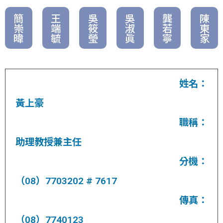
簡
王
吳
吳
龔
陳
崇
端
筱
淑
若
東
暐
毓
瑩
眞
寧
家
姓名：
黃上豪
職稱：
助理教授兼主任
分機：
（08）7703202 # 7617
傳真：
（08）7740123