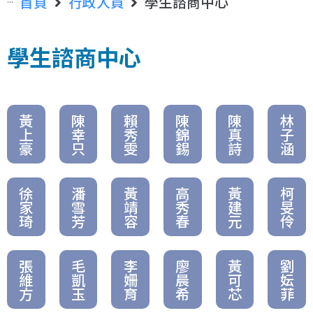
首頁
行政人員
學生諮商中心
學生諮商中心
黃
陳
賴
陳
陳
林
上
幸
秀
錦
真
子
豪
只
雯
錫
詩
涵
徐
潘
黃
高
黃
柯
家
雪
靖
秀
建
旻
琦
芳
容
春
元
伶
張
毛
李
廖
黃
劉
維
凱
姍
晨
可
妘
方
玉
育
希
芯
菲