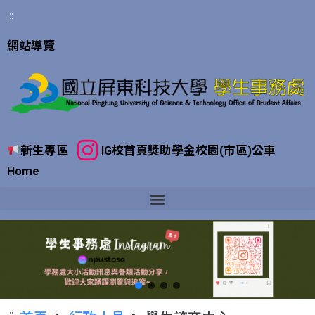
:::
網站導覽
新生專區
IG
校首頁
獎助學金
校園(市區)公車
Home
:::