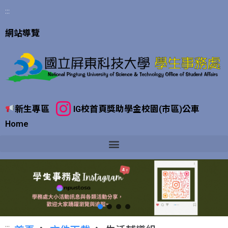
:::
網站導覽
新生專區
IG
校首頁
獎助學金
校園(市區)公車
Home
:::