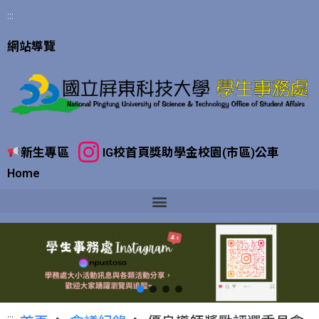
:::
網站導覽
新生專區
IG
校首頁
獎助學金
校園(市區)公車
Home
:::