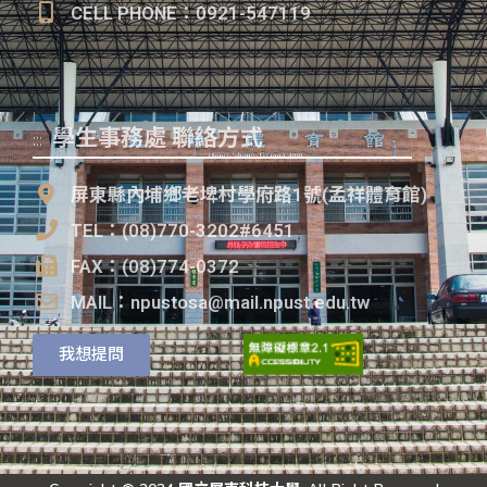
CELL PHONE：0921-547119
學生事務處 聯絡方式
:::
屏東縣內埔鄉老埤村學府路1號(孟祥體育館)
TEL：(08)770-3202#6451
FAX：(08)774-0372
MAIL：npustosa@mail.npust.edu.tw
我想提問