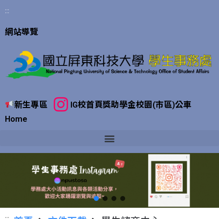
:::
網站導覽
新生專區
IG
校首頁
獎助學金
校園(市區)公車
Home
:::