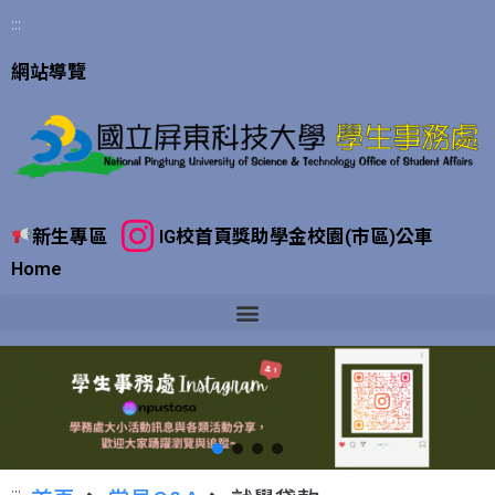
:::
網站導覽
新生專區
IG
校首頁
獎助學金
校園(市區)公車
Home
:::