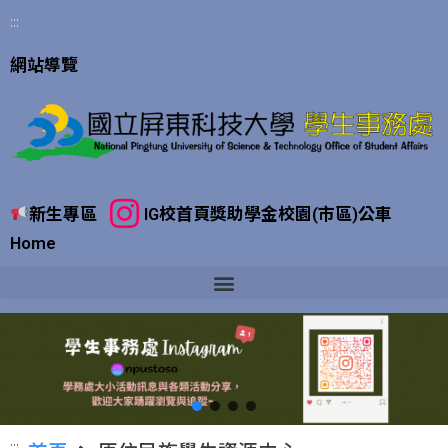
:::
網站導覽
新生專區
IG
校首頁
獎助學金
校園(市區)公車
Home
:::