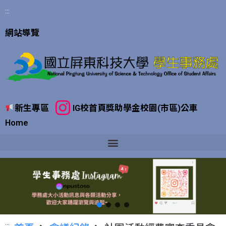
:::
網站導覽
新生專區
IG
校首頁
獎助學金
校園(市區)公車
Home
:::