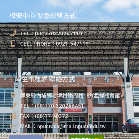
校安中心 緊急聯絡方式
TEL：(08)7703202#7119
CELL PHONE：0921-547119
學生事務處 聯絡方式
:::
屏東縣內埔鄉老埤村學府路1號(孟祥體育館)
TEL：(08)770-3202#6451
FAX：(08)774-0372
MAIL：npustosa@mail.npust.edu.tw