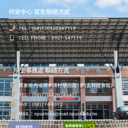
校安中心 緊急聯絡方式
TEL：(08)7703202#7119
CELL PHONE：0921-547119
學生事務處 聯絡方式
:::
屏東縣內埔鄉老埤村學府路1號(孟祥體育館)
TEL：(08)770-3202#6451
FAX：(08)774-0372
MAIL：npustosa@mail.npust.edu.tw
我想提問