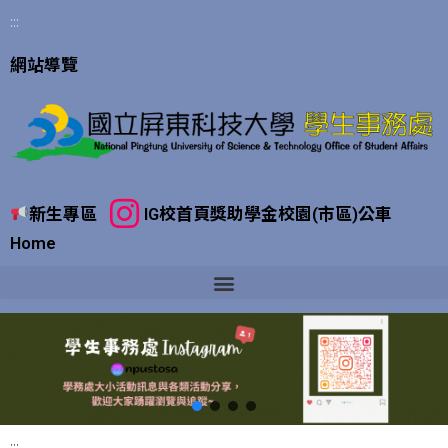
:::
網站導覽
新生專區
IG
校首頁
獎助學金
校園(市區)公車
Home
:::