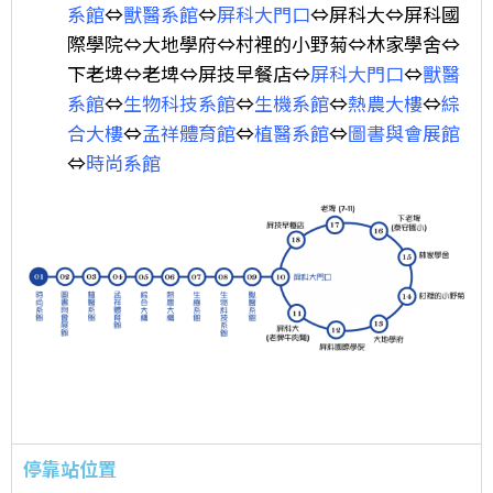
系館
⇔
獸醫系館
⇔
屏科大門口
⇔屏科大⇔屏科國
際學院⇔大地學府⇔村裡的小野菊⇔林家學舍⇔
下老埤⇔老埤⇔屏技早餐店⇔
屏科大門口
⇔
獸醫
系館
⇔
生物科技系館
⇔
生機系館
⇔
熱農大樓
⇔
綜
合大樓
⇔
孟祥體育館
⇔
植醫系館
⇔
圖書與會展館
⇔
時尚系館
停靠站位置