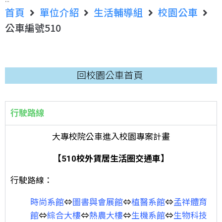
首頁
單位介紹
生活輔導組
校園公車
公車編號510
回校園公車首頁
行駛路線
大專校院公車進入校園專案計畫
【510校外賃居生活圈交通車】
行駛路線：
時尚系館
⇔
圖書與會展館
⇔
植醫系館
⇔
孟祥體育
館
⇔
綜合大樓
⇔
熱農大樓
⇔
生機系館
⇔
生物科技